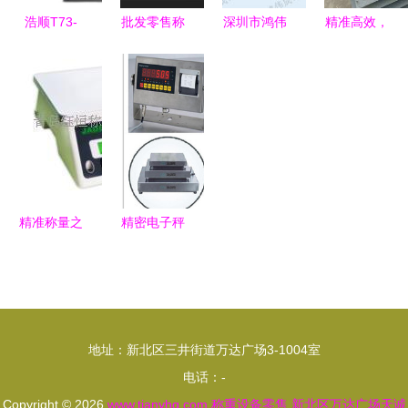
新篇章
浩顺T73-
批发零售称
深圳市鸿伟
精准高效，
10 全能型
重仪表显示
成计量控制
助力现代畜
收银一体
器 耀华
设备 精密
牧业发展
机，赋能多
XK3190系
测量领域的
——畜牧业
元化零售业
列产品图片
综合解决方
称重地磅与
态
展示及苏州
案专家
称重设备零
正道称重设
售全解析
备制造介绍
精准称量之
精密电子秤
选 钰恒电
选购指南
子秤，品质
探寻苏州与
与技术的完
张家港的优
美结合
质厂家与
地址：新北区三井街道万达广场3-1004室
30kg/0.1g
电话：-
高精度设备
Copyright © 2026
www.tianyhq.com
称重设备零售
新北区万达广场天诚