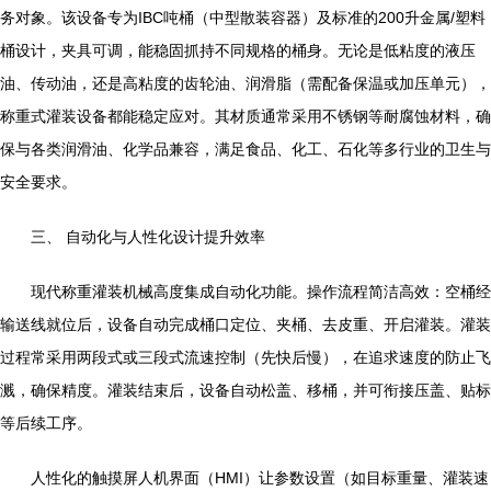
务对象。该设备专为IBC吨桶（中型散装容器）及标准的200升金属/塑料
桶设计，夹具可调，能稳固抓持不同规格的桶身。无论是低粘度的液压
油、传动油，还是高粘度的齿轮油、润滑脂（需配备保温或加压单元），
称重式灌装设备都能稳定应对。其材质通常采用不锈钢等耐腐蚀材料，确
保与各类润滑油、化学品兼容，满足食品、化工、石化等多行业的卫生与
安全要求。
三、 自动化与人性化设计提升效率
现代称重灌装机械高度集成自动化功能。操作流程简洁高效：空桶经
输送线就位后，设备自动完成桶口定位、夹桶、去皮重、开启灌装。灌装
过程常采用两段式或三段式流速控制（先快后慢），在追求速度的防止飞
溅，确保精度。灌装结束后，设备自动松盖、移桶，并可衔接压盖、贴标
等后续工序。
人性化的触摸屏人机界面（HMI）让参数设置（如目标重量、灌装速