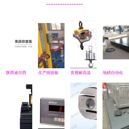
----------------
陕西迪尔西
生产线链板
直视耐高温
地磅自动化
信息科技
输送称重机
电子吊秤
称重 南京
以诚信服务
自动化生产
精准称重，
浩然电器在
引领甘肃生
线上的高效
无惧高温
东商网的专
鲜蔬菜自动
称重设备
——以上海
业零售解决
售货机与称
田宫称重设
方案
重设备零售
备为例