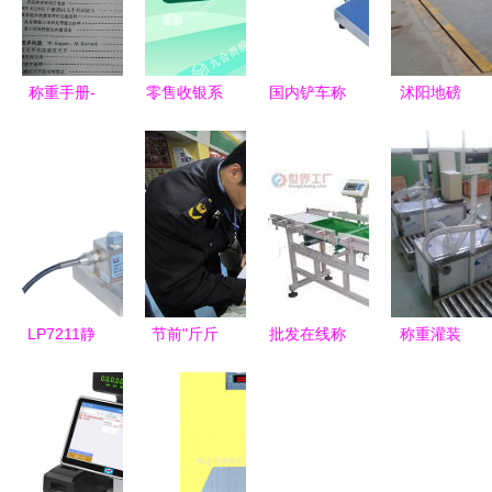
称重手册-
零售收银系
国内铲车称
沭阳地磅
零售环节经
统申请指南
重系统 大
上海鹰衡称
销商的经营
硬件、软件
成品牌引领
重设备免费
指南 基于
与成本真相
计量市场新
上门，品质
中国收藏热
标杆
与价格的双
线平台的分
重保障
析
LP7211静
节前"斤斤
批发在线称
称重灌装
载称重模块
计较" 武汉
重喷印输送
机，为何诚
称重设备零
市江岸区开
带 高效集
德包装机械
售领域的精
展计量专项
成与智能升
厂是您的优
准之选
检查
级优选方案
选？