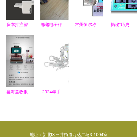
装机,卷膜
零售新篇章
包
资本押注智
邮递电子秤
常州恒尔称
揭秘“历史
能化赛道
的四大产品
重解决方案
最低价” 如
三家初创斩
优势 公司
精准仪器仪
何理性选购
获天使轮融
动态 上海
表与零售称
称重设备零
资，赋能矿
台之衡称重
重设备全解
售产品
区、零售与
设备
析
社交大数据
鑫海益收银
2024年手
源头商家莆
术机器人创
田慧选 点
新十大力量
餐收银软件
器械之家的
与称重设备
选择背后暗
地址：新北区三井街道万达广场3-1004室