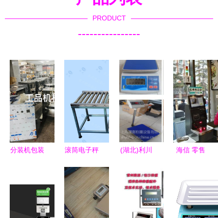
PRODUCT
----------------
分装机包装
滚筒电子秤
(湖北)利川
海信 零售
机源头工
150公斤 流
电子磅称,
业自助化转
厂.我们专
水线包装专
工厂现货价
型推动者
业生产包装
用的高效称
(图)
——称重设
机,称重包
重解决方案
备开启智慧